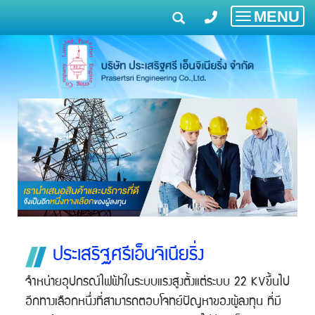
MENU
Toggle
navigatio
ประเสริฐศรีเอ็นจิเนียริ่ง
จำหน่ายอุปกรณ์ไฟฟ้าในระบบแรงสูงตั้งแต่ระบบ 22 KVขึ้นไป
อีกทางเลือกหนึ่งที่สามารถตอบโจทย์ปัญหาของผู้ลงทุน ที่มี